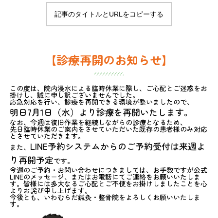
記事のタイトルとURLをコピーする
【診療再開のお知らせ】
この度は、院内浸水による臨時休業に際し、ご心配とご迷惑をお
掛けし、誠に申し訳ございませんでした。
応急対応を行い、診療を再開できる環境が整いましたので、
明日7月1日（水）より診療を再開いたします。
なお、今週は復旧作業を継続しながらの診療となるため、
先日臨時休業のご案内をさせていただいた既存の患者様のみ対応
とさせていただきます。
LINE予約システムからのご予約受付は来週よ
また、
り再開予定
です。
今週のご予約・お問い合わせにつきましては、お手数ですが公式
LINEのメッセージ、またはお電話にてご連絡をお願いいたしま
す。皆様には多大なるご心配とご不便をお掛けしましたことを心
よりお詫び申し上げます。
今後とも、いわむらだ鍼灸・整骨院をよろしくお願いいたしま
す。