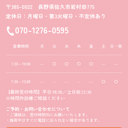
〒385-0022 長野県佐久市岩村田775
定休日：月曜日・第3火曜日・不定休あり
070-1276-0595
営業時間
月
火
水
木
金
土
日・祝
7:30～19:00
―
〇
〇
〇
〇
―
―
7:30～13:00
―
―
―
―
―
〇
〇
【最終受付時間】平日:18:30／土日祝:12:30
※時間外診療ご相談ください
ご予約・お問い合わせについて
・ご連絡は、受付時間内にお願いいたします。
・施術中はすぐに電話に出られない場合があります。