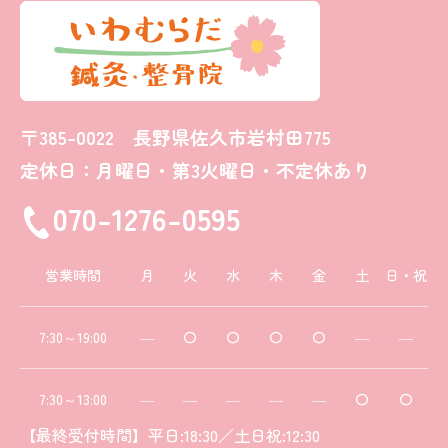
〒385-0022 長野県佐久市岩村田775
定休日：月曜日・第3火曜日・不定休あり
070-1276-0595
営業時間
月
火
水
木
金
土
日・祝
7:30～19:00
―
〇
〇
〇
〇
―
―
7:30～13:00
―
―
―
―
―
〇
〇
【最終受付時間】平日:18:30／土日祝:12:30