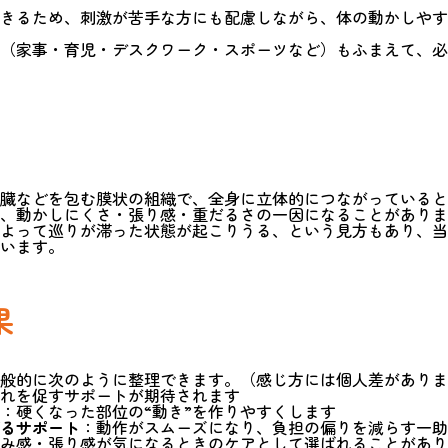
きるため、刺激が苦手な方にも配慮しながら、体の動かしやす
（家事・育児・デスクワーク・スポーツなど）もふまえて、必
臓などを包む膜状の組織で、全身に立体的につながっていると
、動かしにくさ・張り感・重だるさの一因になることがありま
よって巡りが滞った状態が起こりうる、という見方もあり、当
います。
果
般的に次のように整理できます。（感じ方には個人差がありま
れを促すサポートが期待されます
：硬くなった部位の“動き”を作りやすくします
るサポート
：動作がスムーズになり、負担の偏りを減らす一助
み感・張り感が気になるときのケアとして選ばれることがあり