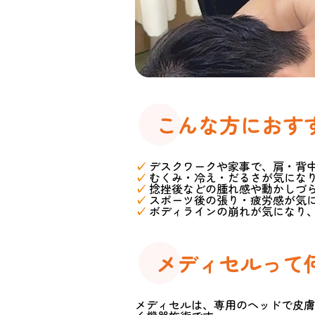
こんな方におす
✓
デスクワークや家事で、肩・背
✓
むくみ・冷え・だるさが気にな
✓
捻挫後などの腫れ感や動かしづ
✓
スポーツ後の張り・疲労感が気
✓
ボディラインの崩れが気になり
メディセルって
メディセルは、専用のヘッドで皮膚