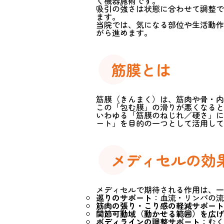
く機器施術です。
吸引の強さは状態に合わせて調整で
ます。
当院では、気になる部位や生活動作
がら進めます。
筋膜とは
筋膜（きんまく）は、筋肉や骨・内
この「包む膜」の滑りが悪くなると
いわゆる「筋膜のねじれ／硬さ」に
ート」を目的の一つとして活用して
メディセルの効
メディセルで期待される作用は、一
巡りのサポート
：血流・リンパの流
筋肉の張り・こり感の軽減サポート
関節可動域（動かせる範囲）を広げ
ボディラインの調整サポート
：むく