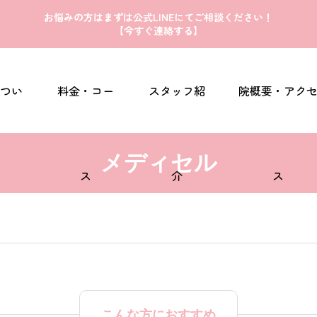
お悩みの方はまずは公式LINEにてご相談ください！
【今すぐ連絡する】
つい
料金・コー
スタッフ紹
院概要・アク
メディセル
ス
介
ス
こんな方におすすめ