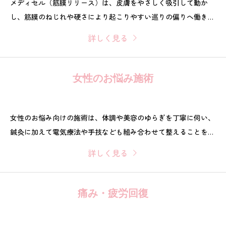
メディセル（筋膜リリース）は、皮膚をやさしく吸引して動か
し、筋膜のねじれや硬さにより起こりやすい巡りの偏りへ働きか
ける施術です。肩こり・腰の重さ・むくみなど、日常の不調のケ
詳しく見る
アからスポーツ後のコンディショニング、ボディラインの変化が
気になる方のサポートまで、状態に合わせて行います。
女性のお悩み施術
女性のお悩み向けの施術は、体調や美容のゆらぎを丁寧に伺い、
鍼灸に加えて電気療法や手技なども組み合わせて整えることを目
指します。女性施術者が担当し、キッズスペースもご用意。生理
詳しく見る
痛・PMS、更年期、肌悩みなど、目的に合わせてコースから選べ
ます。まずは今の状態を一緒に整理し、無理のないペースで進め
ます。
痛み・疲労回復