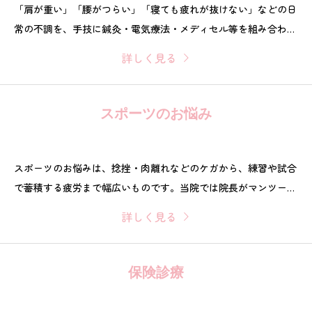
「肩が重い」「腰がつらい」「寝ても疲れが抜けない」などの日
常の不調を、手技に鍼灸・電気療法・メディセル等を組み合わ
せ、整えていくコースです。問診と徒手検査で状態を整理しなが
詳しく見る
ら一緒にゴールを決めていくので、まずはお気軽にお悩みをご相
談ください。症状の緩和から再発予防までサポートします。
スポーツのお悩み
スポーツのお悩みは、捻挫・肉離れなどのケガから、練習や試合
で蓄積する疲労まで幅広いものです。当院では院長がマンツーマ
ンで状態を確認し、手技・鍼灸・電気療法・メディセル等を組み
詳しく見る
合わせて、復帰までの道筋と再発予防のポイントを一緒に整理し
ます。必要に応じて体幹トレーニングや運動のアドバイスも行
い、競技に合わせて進めます。
保険診療