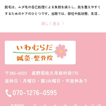
脱毛は、ムダ毛の自己処理による負担を減らし、肌を整えやすく
するためのケアのひとつです。当院では、部位や肌状態、生活ス
タイルを伺いながら、無理のないペースと範囲をご提案します。
詳しく見る
中学生から大人まで、男女どちらも施術可能です。
〒385-0022 長野県佐久市岩村田775
定休日：月曜日・第3火曜日・不定休あり
070-1276-0595
営業時間
月
火
水
木
金
土
日・祝