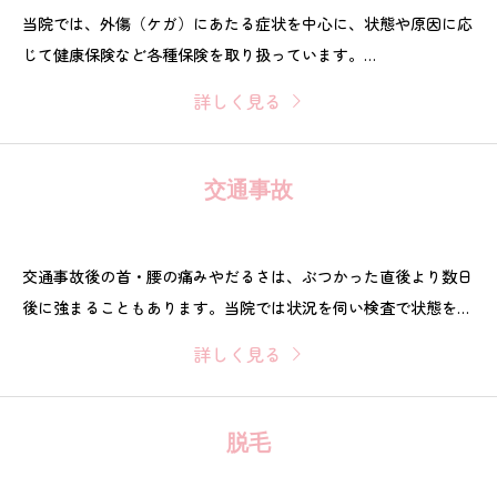
当院では、外傷（ケガ）にあたる症状を中心に、状態や原因に応
じて健康保険など各種保険を取り扱っています。
「これって保険で見てもらえる？」という段階でも大丈夫です。
詳しく見る
まずはお話を伺い、適用可否を確認したうえでご案内します。
交通事故
交通事故後の首・腰の痛みやだるさは、ぶつかった直後より数日
後に強まることもあります。当院では状況を伺い検査で状態を確
認し、手技・電気療法・鍼灸などを組み合わせて負担軽減を目指
詳しく見る
します。施術後は通院の目安やセルフケアも共有。自賠責が適用
される場合、窓口負担は原則0円です。
脱毛